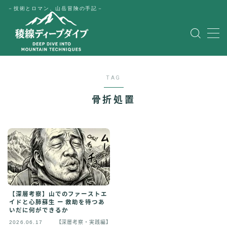
－技術とロマン、山岳冒険の手記－
MENU
HOME
TAG
公式LINE
骨折処置
English
Japanese
【深層考察】山でのファーストエ
イドと心肺蘇生 ー 救助を待つあ
いだに何ができるか
2026.06.17
【深層考察・実践編】