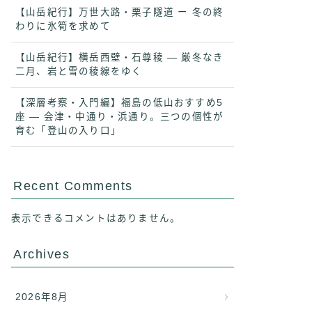
【山岳紀行】万世大路・栗子隧道 ー 冬の終
わりに氷筍を求めて
【山岳紀行】横岳西壁・石尊稜 ― 厳冬なき
二月、岩と雪の稜線をゆく
【深層考察・入門編】福島の低山おすすめ5
座 ― 会津・中通り・浜通り。三つの個性が
育む「登山の入り口」
Recent Comments
表示できるコメントはありません。
Archives
2026年8月