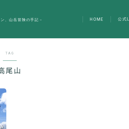
公式L
HOME
マン、山岳冒険の手記－
TAG
高尾山