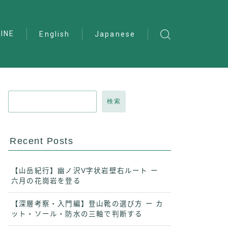
INE
English
Japanese
検索
Recent Posts
【山岳紀行】幽ノ沢V字状岩壁右ルート ー
六月の花崗岩を登る
【深層考察・入門編】登山靴の選び方 ー カ
ット・ソール・防水の三軸で判断する