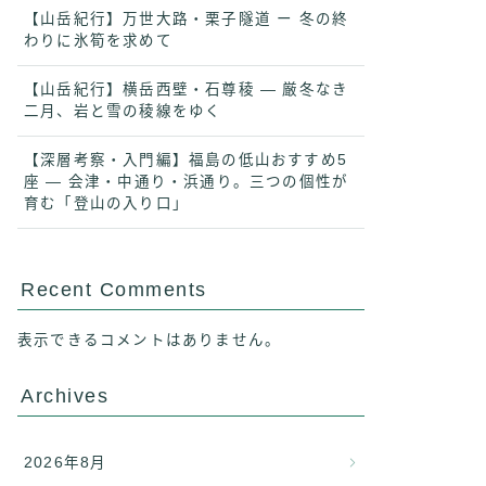
【山岳紀行】万世大路・栗子隧道 ー 冬の終
わりに氷筍を求めて
【山岳紀行】横岳西壁・石尊稜 ― 厳冬なき
二月、岩と雪の稜線をゆく
【深層考察・入門編】福島の低山おすすめ5
座 ― 会津・中通り・浜通り。三つの個性が
育む「登山の入り口」
Recent Comments
表示できるコメントはありません。
Archives
2026年8月