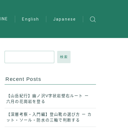
INE
English
Japanese
検索
Recent Posts
【山岳紀行】幽ノ沢V字状岩壁右ルート ー
六月の花崗岩を登る
【深層考察・入門編】登山靴の選び方 ー カ
ット・ソール・防水の三軸で判断する