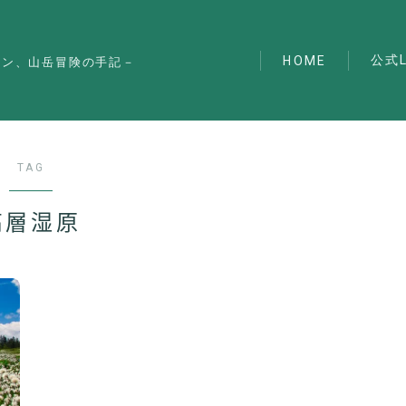
公式L
HOME
マン、山岳冒険の手記－
TAG
高層湿原