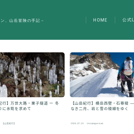
公式L
HOME
マン、山岳冒険の手記－
紀行】万世大路・栗子隧道 ー 冬
【山岳紀行】横岳西壁・石尊稜 ―
りに氷筍を求めて
なき二月、岩と雪の稜線をゆく
【山岳紀行】
2026.07.20
Uncategorized