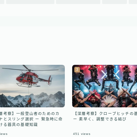
【深層考察】クローブヒッチの
層考察】一般登山者のためのカ
ー 素早く、調整できる結び
ナとスリング選択 ー 緊急時に命
ける器具の基礎知識
iews
451
views