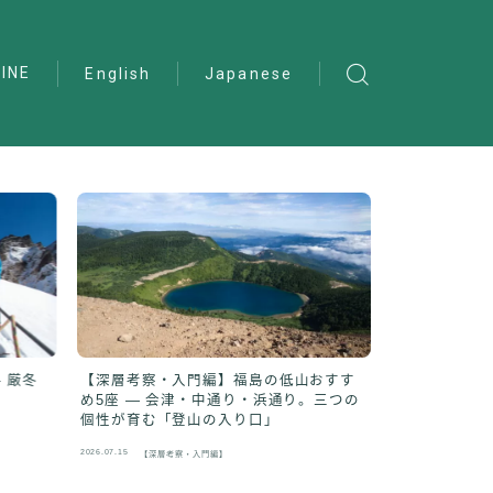
INE
English
Japanese
 厳冬
【深層考察・入門編】福島の低山おすす
【山岳紀行】西
め5座 ― 会津・中通り・浜通り。三つの
直、白い頂へ
個性が育む「登山の入り口」
2026.07.15
2026.07.13
【深層考察・入門編】
【山岳紀