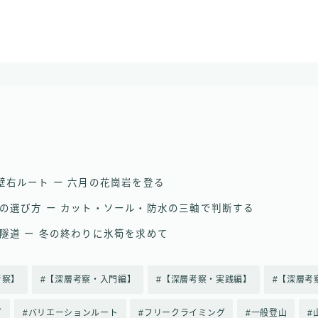
壁右ルート ー 六月の花崗岩を登る
の選び方 ー カット・ソール・防水の三軸で判断する
隧道 ー 冬の終わりに氷筍を求めて
考察】
【深層考察・入門編】
【深層考察・実践編】
【深層考
グ
バリエーションルート
フリークライミング
一般登山