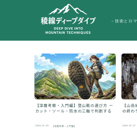
－技術とロ
【深層考察・入門編】登山靴の選び方 ー
岩壁右ルート
【山岳
カット・ソール・防水の三軸で判断する
の終わ
2026.07.29
2026.07.27
【深層考察・入門編】