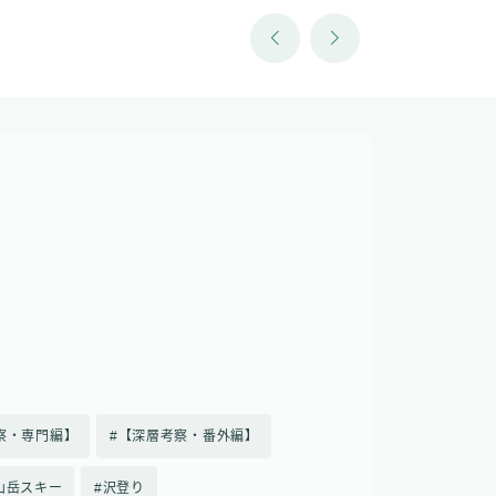
察・専門編】
【深層考察・番外編】
山岳スキー
沢登り