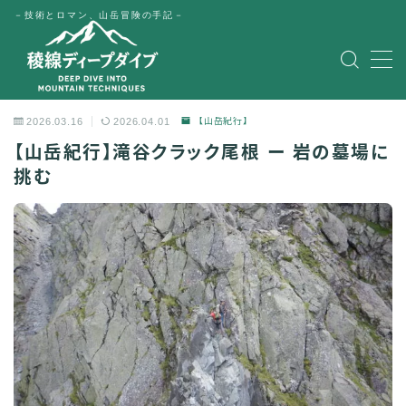
－技術とロマン、山岳冒険の手記－
MENU
HOME
2026.03.16
2026.04.01
【山岳紀行】
【山岳紀行】滝谷クラック尾根 ー 岩の墓場に
公式LINE
挑む
English
Japanese