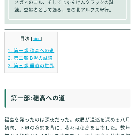
メガネのコル、そしてじゃんけんクラックの試
練。登攀者として綴る、夏の北アルプス紀行。
目次
[
hide
]
1.
第一部:穂高への道
2.
第二部:B沢の試練
3.
第三部:垂直の世界
第一部:穂高への道
福島を発ったのは深夜だった。政局が混迷を深める八月
初旬、下界の喧騒を背に、我々は穂高を目指した。数年