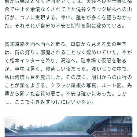
前から幾度となく計画を立てては、天候不良や仕事の都
合で中止を余儀なくされてきた滝谷クラック尾根への山
行が、ついに実現する。車中、誰もが多くを語らなかっ
た。それぞれが自分の不安と期待を胸に秘めている。
高速道路を西へ西へと走る。車窓から見える夏の星空
は、街の灯りに邪魔されることなく煌めいていた。やが
て松本インターを降り、沢渡へ。駐車場で仮眠を取る
が、車中は暑く、寝苦しい夜だった。浅い眠りの中で、
私は何度も目を覚ました。その度に、明日からの山行の
ことが頭をよぎる。クラック尾根の写真、ルート図、先
輩から聞いた岩質の悪さ。不安は確かにあった。しか
し、ここで引き返すわけにはいかない。