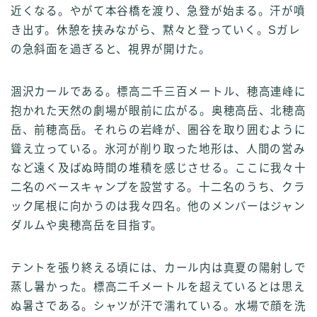
近くなる。やがて本谷橋を渡り、急登が始まる。汗が噴
き出す。休憩を挟みながら、黙々と登っていく。Sガレ
の急斜面を過ぎると、視界が開けた。
涸沢カールである。標高二千三百メートル、穂高連峰に
抱かれた天然の劇場が眼前に広がる。奥穂高岳、北穂高
岳、前穂高岳。それらの岩峰が、圏谷を取り囲むように
聳え立っている。氷河が削り取った地形は、人間の営み
など遠く及ばぬ時間の堆積を感じさせる。ここに我々十
二名のベースキャンプを設営する。十二名のうち、クラ
ック尾根に向かうのは我々四名。他のメンバーはジャン
ダルムや奥穂高岳を目指す。
テントを張り終える頃には、カール内は真夏の陽射しで
蒸し暑かった。標高二千メートルを超えているとは思え
ぬ暑さである。シャツが汗で濡れている。水場で顔を洗