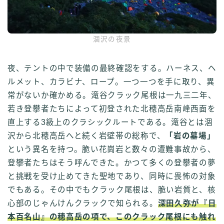
涸沢の夜景
夜、テントの中で装備の最終確認をする。ハーネス、ヘ
ルメット、カラビナ、ロープ。一つ一つを手に取り、異
常がないか確かめる。滝谷クラック尾根は一九三二年、
若き登攀者たちによって初登された北穂高岳南峰西面を
直上する3級上のクラシックルートである。滝谷とは涸
沢から北穂高岳へと続く岩壁帯の総称で、
「岩の墓場」
という異名を持つ。脆い花崗岩と数々の遭難事故から、
登攀者たちはそう呼んできた。かつて多くの登攀者の夢
と挑戦を受け止めてきた聖地であり、同時に畏怖の対象
でもある。その中でもクラック尾根は、脆い岩質と、核
心部のじゃんけんクラックで知られる。
深田久弥が『日
本百名山』の穂高岳の項で、このクラック尾根にも触れ