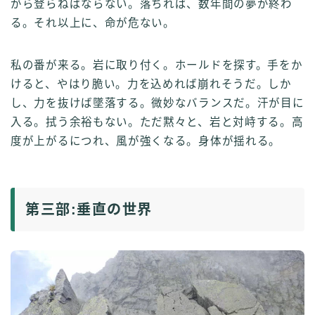
がら登らねばならない。落ちれば、数年間の夢が終わ
る。それ以上に、命が危ない。
私の番が来る。岩に取り付く。ホールドを探す。手をか
けると、やはり脆い。力を込めれば崩れそうだ。しか
し、力を抜けば墜落する。微妙なバランスだ。汗が目に
入る。拭う余裕もない。ただ黙々と、岩と対峙する。高
度が上がるにつれ、風が強くなる。身体が揺れる。
第三部:垂直の世界