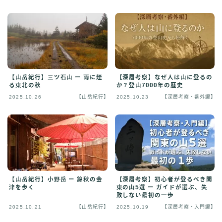
【山岳紀行】三ツ石山 ー 雨に煙
【深層考察】なぜ人は山に登るの
る東北の秋
か？登山7000年の歴史
2025.10.26
【山岳紀行】
2025.10.23
【深層考察・番外編】
【山岳紀行】小野岳 ー 錦秋の会
【深層考察】初心者が登るべき関
津を歩く
東の山5選 ー ガイドが選ぶ、失
敗しない最初の一歩
2025.10.21
【山岳紀行】
2025.10.19
【深層考察・入門編】