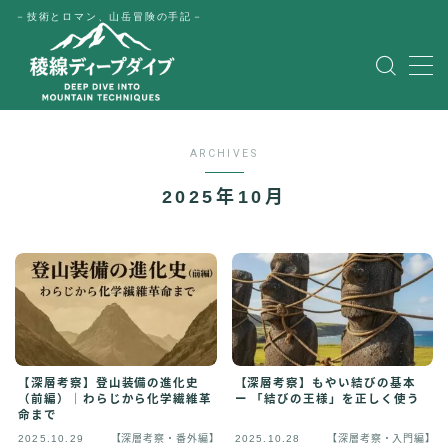
－技術とロマン、山岳冒険の手記－
MENU
HOME
ARCHIVES
公式LINE
2025年10月
English
Japanese
【深層考察】登山装備の進化史
【深層考察】もやい結びの基本
（前編）｜わらじから化学繊維革
ー 「結びの王様」を正しく使う
命まで
2025.10.29
【深層考察・番外編】
2025.10.28
【深層考察・入門編】