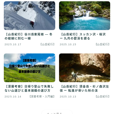
【山岳紀行】谷川岳東尾根 ― 冬
【山岳紀行】スッカン沢・桜沢
の稜線に刻む一線
ー 九月の碧渓を遡る
2025.10.17
【山岳紀行】
2025.10.15
【山岳紀行】
【深層考察】日帰り登山で失敗し
【山岳紀行】須金岳・杉ノ森沢左
ない山選びと基本装備の選び方
俣 ー 転進が導いた秋の渓
2025.10.14
【深層考察・入門編】
2025.10.13
【山岳紀行】