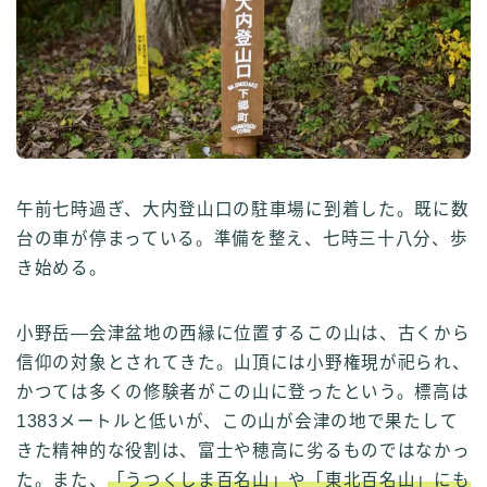
午前七時過ぎ、大内登山口の駐車場に到着した。既に数
台の車が停まっている。準備を整え、七時三十八分、歩
き始める。
小野岳—会津盆地の西縁に位置するこの山は、古くから
信仰の対象とされてきた。山頂には小野権現が祀られ、
かつては多くの修験者がこの山に登ったという。標高は
1383メートルと低いが、この山が会津の地で果たして
きた精神的な役割は、富士や穂高に劣るものではなかっ
た。また、
「うつくしま百名山」や「東北百名山」にも