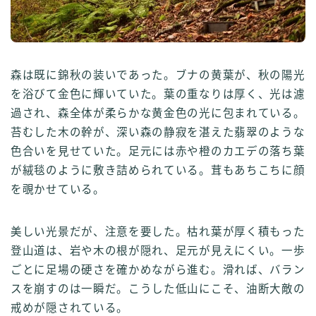
森は既に錦秋の装いであった。ブナの黄葉が、秋の陽光
を浴びて金色に輝いていた。葉の重なりは厚く、光は濾
過され、森全体が柔らかな黄金色の光に包まれている。
苔むした木の幹が、深い森の静寂を湛えた翡翠のような
色合いを見せていた。足元には赤や橙のカエデの落ち葉
が絨毯のように敷き詰められている。茸もあちこちに顔
を覗かせている。
美しい光景だが、注意を要した。枯れ葉が厚く積もった
登山道は、岩や木の根が隠れ、足元が見えにくい。一歩
ごとに足場の硬さを確かめながら進む。滑れば、バラン
スを崩すのは一瞬だ。こうした低山にこそ、油断大敵の
戒めが隠されている。