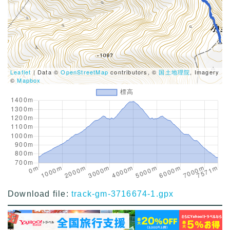
Leaflet
| Data ©
OpenStreetMap
contributors, ©
国土地理院
, Imagery
©
Mapbox
Download file:
track-gm-3716674-1.gpx