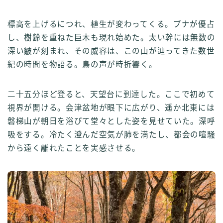
標高を上げるにつれ、植生が変わってくる。ブナが優占
し、樹齢を重ねた巨木も現れ始めた。太い幹には無数の
深い皺が刻まれ、その威容は、この山が辿ってきた数世
紀の時間を物語る。鳥の声が時折響く。
二十五分ほど登ると、天望台に到達した。ここで初めて
視界が開ける。会津盆地が眼下に広がり、遥か北東には
磐梯山が朝日を浴びて堂々とした姿を見せていた。深呼
吸をする。冷たく澄んだ空気が肺を満たし、都会の喧騒
から遠く離れたことを実感させる。