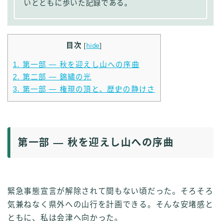
いとともに歩いた記録である。
目次
[
hide
]
1.
第一部 ― 秋を迎えし山への序曲
2.
第二部 ― 錦繡の光
3.
第一部 ― 権現の頂と、歴史の静けさ
第一部 ― 秋を迎えし山への序曲
緊急事態宣言が解除されて間もない頃だった。そろそろ
気兼ねなく県外への山行を計画できる。そんな安堵感と
ともに、私は会津へ向かった。