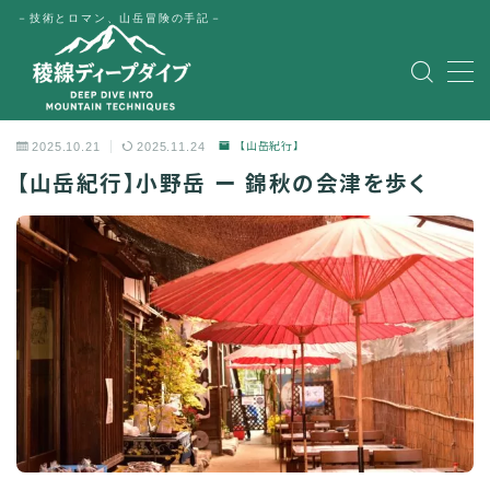
－技術とロマン、山岳冒険の手記－
MENU
HOME
2025.10.21
2025.11.24
【山岳紀行】
【山岳紀行】小野岳 ー 錦秋の会津を歩く
公式LINE
English
Japanese