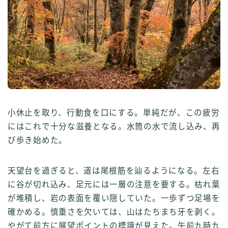
小休止を取り、行動食を口にする。単純だが、この疲労
にはこれで十分な滋養となる。水筒の水で流し込み、再
び歩き始めた。
天望台を過ぎると、道は尾根筋を辿るようになる。左右
に谷が切れ込み、足元には一層の注意を要する。枯れ葉
が堆積し、岩の表面を覆い隠していた。一歩ずつ足場を
確かめる。慎重さを欠いては、山はたちまち牙を剥く。
やがて前方に展望ポイントの標識が見えた。午前九時九