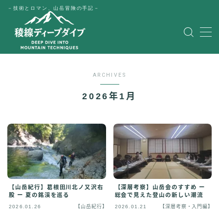
－技術とロマン、山岳冒険の手記－
MENU
HOME
ARCHIVES
公式LINE
2026年1月
English
Japanese
【山岳紀行】葛根田川北ノ又沢右
【深層考察】山岳会のすすめ ー
股 ー 夏の銘渓を巡る
総会で見えた登山の新しい潮流
2026.01.26
【山岳紀行】
2026.01.21
【深層考察・入門編】