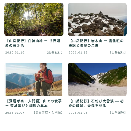
【山岳紀行】白神山地 ー 世界遺
【山岳紀行】岩木山 ー 雪化粧の
産の黄金色
美貌と胸奥の余白
2026.01.19
【山岳紀行】
2026.01.12
【山岳紀行】
【深層考察・入門編】山での食事
【山岳紀行】石転び大雪渓 — 初
ー 道具選びと調理の基本
夏の飯豊、雪渓を登る
2026.01.07
【深層考察・入門編】
2026.01.05
【山岳紀行】