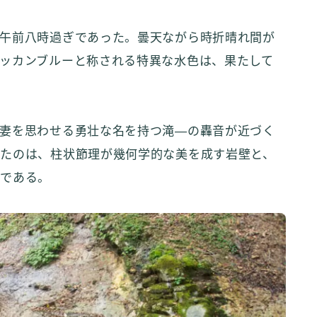
午前八時過ぎであった。曇天ながら時折晴れ間が
ッカンブルーと称される特異な水色は、果たして
妻を思わせる勇壮な名を持つ滝—の轟音が近づく
たのは、柱状節理が幾何学的な美を成す岩壁と、
流である。