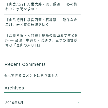
【山岳紀行】万世大路・栗子隧道 ー 冬の終
わりに氷筍を求めて
【山岳紀行】横岳西壁・石尊稜 ― 厳冬なき
二月、岩と雪の稜線をゆく
【深層考察・入門編】福島の低山おすすめ5
座 ― 会津・中通り・浜通り。三つの個性が
育む「登山の入り口」
Recent Comments
表示できるコメントはありません。
Archives
2026年8月