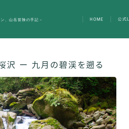
公式L
HOME
マン、山岳冒険の手記－
桜沢 ー 九月の碧渓を遡る