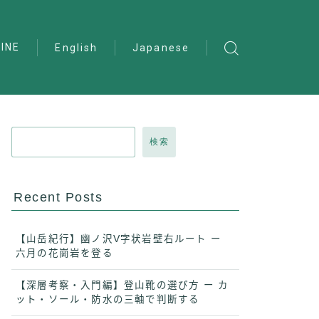
INE
English
Japanese
検索
Recent Posts
【山岳紀行】幽ノ沢V字状岩壁右ルート ー
六月の花崗岩を登る
【深層考察・入門編】登山靴の選び方 ー カ
ット・ソール・防水の三軸で判断する