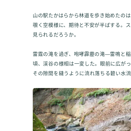
山の駅たかはらから林道を歩き始めたのは
覗く空模様に、期待と不安が半ばする。ス
見られるだろうか。
雷霆の滝を過ぎ、咆哮霹靂の滝—雷鳴と稲
頃、渓谷の様相は一変した。眼前に広がっ
その隙間を縫うように流れ落ちる碧い水