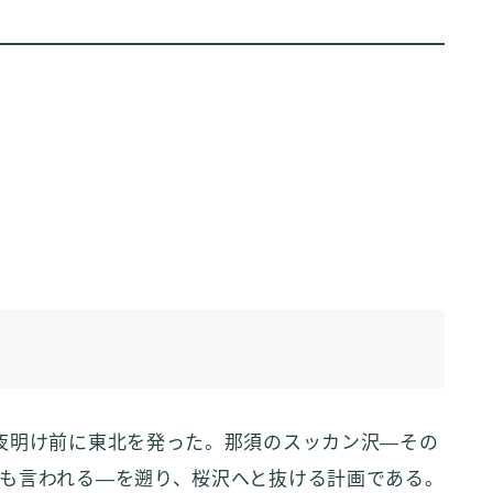
夜明け前に東北を発った。那須のスッカン沢—その
も言われる—を遡り、桜沢へと抜ける計画である。