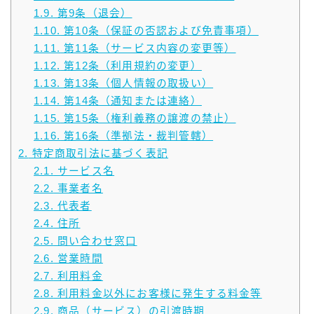
1.9.
第9条（退会）
1.10.
第10条（保証の否認および免責事項）
1.11.
第11条（サービス内容の変更等）
1.12.
第12条（利用規約の変更）
1.13.
第13条（個人情報の取扱い）
1.14.
第14条（通知または連絡）
1.15.
第15条（権利義務の譲渡の禁止）
1.16.
第16条（準拠法・裁判管轄）
2.
特定商取引法に基づく表記
2.1.
サービス名
2.2.
事業者名
2.3.
代表者
2.4.
住所
2.5.
問い合わせ窓口
2.6.
営業時間
2.7.
利用料金
2.8.
利用料金以外にお客様に発生する料金等
2.9.
商品（サービス）の引渡時期