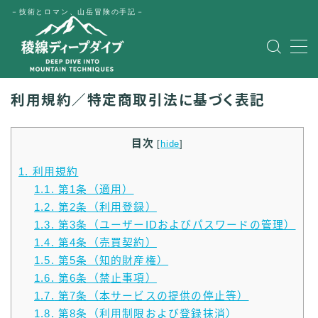
－技術とロマン、山岳冒険の手記－
MENU
HOME
利用規約／特定商取引法に基づく表記
公式LINE
目次
[
hide
]
1.
利用規約
English
1.1.
第1条（適用）
1.2.
第2条（利用登録）
Japanese
1.3.
第3条（ユーザーIDおよびパスワードの管理）
1.4.
第4条（売買契約）
1.5.
第5条（知的財産権）
1.6.
第6条（禁止事項）
1.7.
第7条（本サービスの提供の停止等）
1.8.
第8条（利用制限および登録抹消）