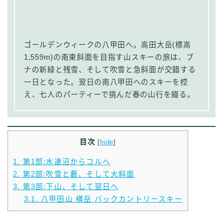
ゴールデンウィークの八甲田へ。高田大岳(標高
1,559m)の南東斜面を目指す山スキーの旅は、ブ
ナの新緑と残雪、そして吹雪と急斜面が交錯する
一日となった。翌日の南八甲田へのスキーを控
え、七人のパーティーで挑んだ春の山行を綴る。
目次
[
hide
]
1.
第1部:水連沼からコルへ
2.
第2部:吹雪と藪、そして大斜面
3.
第3部:下山、そして翌日へ
3.1.
八甲田山 横岳 バックカントリースキー