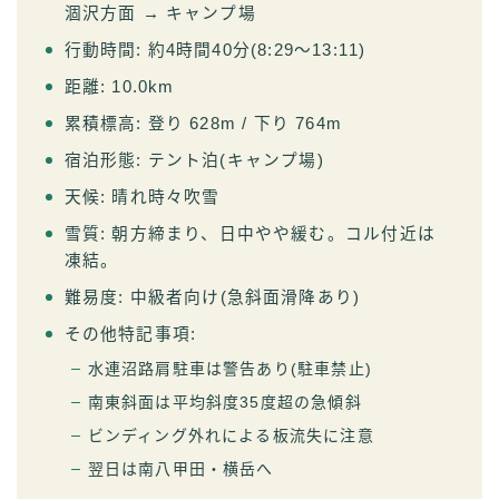
涸沢方面 → キャンプ場
行動時間: 約4時間40分(8:29〜13:11)
距離: 10.0km
累積標高: 登り 628m / 下り 764m
宿泊形態: テント泊(キャンプ場)
天候: 晴れ時々吹雪
雪質: 朝方締まり、日中やや緩む。コル付近は
凍結。
難易度: 中級者向け(急斜面滑降あり)
その他特記事項:
水連沼路肩駐車は警告あり(駐車禁止)
南東斜面は平均斜度35度超の急傾斜
ビンディング外れによる板流失に注意
翌日は南八甲田・横岳へ