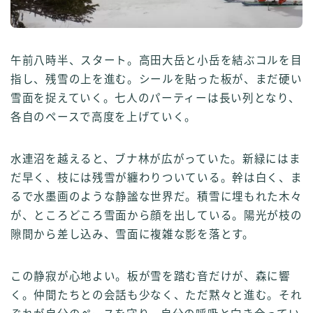
午前八時半、スタート。高田大岳と小岳を結ぶコルを目
指し、残雪の上を進む。シールを貼った板が、まだ硬い
雪面を捉えていく。七人のパーティーは長い列となり、
各自のペースで高度を上げていく。
水連沼を越えると、ブナ林が広がっていた。新緑にはま
だ早く、枝には残雪が纏わりついている。幹は白く、ま
るで水墨画のような静謐な世界だ。積雪に埋もれた木々
が、ところどころ雪面から顔を出している。陽光が枝の
隙間から差し込み、雪面に複雑な影を落とす。
この静寂が心地よい。板が雪を踏む音だけが、森に響
く。仲間たちとの会話も少なく、ただ黙々と進む。それ