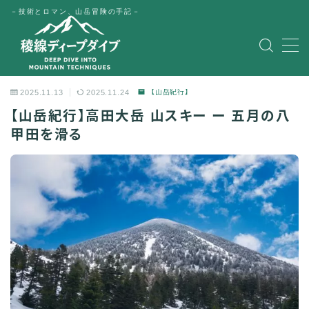
－技術とロマン、山岳冒険の手記－
MENU
2025.11.13
2025.11.24
【山岳紀行】
HOME
【山岳紀行】高田大岳 山スキー ー 五月の八
甲田を滑る
公式LINE
English
Japanese