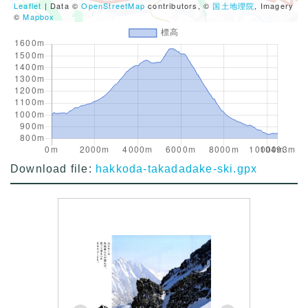
Leaflet
| Data ©
OpenStreetMap
contributors, ©
国土地理院
, Imagery
©
Mapbox
Download file:
hakkoda-takadadake-ski.gpx