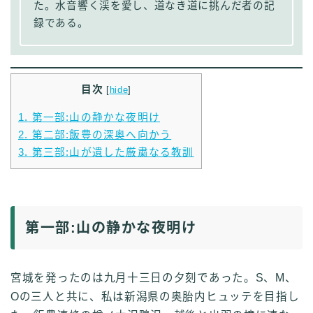
た。水音響く渓を愛し、道なき道に挑んだ者の記
録である。
目次
[
hide
]
1.
第一部:山の静かな夜明け
2.
第二部:飯豊の深奥へ向かう
3.
第三部:山が遺した厳粛なる教訓
第一部:山の静かな夜明け
宮城を発ったのは九月十三日の夕刻であった。S、M、
Oの三人と共に、私は新潟県の奥胎内ヒュッテを目指し