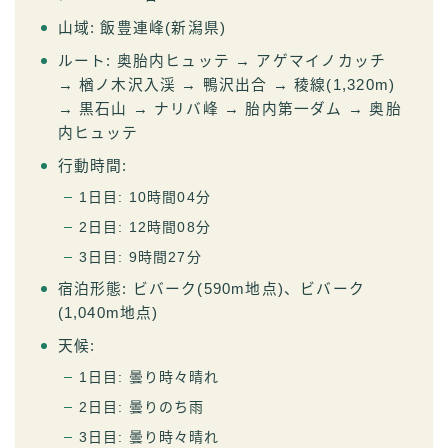
山域: 飯豊連峰(新潟県)
ルート: 奥胎内ヒュッテ → アゲマイノカッチ
→ 楢ノ木沢入渓 → 鴨沢出合 → 稜線(1,320m)
→ 黒石山 → ナリバ峰 → 胎内第一ダム → 奥胎
内ヒュッテ
行動時間:
1日目: 10時間04分
2日目: 12時間08分
3日目: 9時間27分
宿泊形態: ビバーク(590m地点)、ビバーク
(1,040m地点)
天候:
1日目: 曇り時々晴れ
2日目: 曇りのち雨
3日目: 曇り時々晴れ