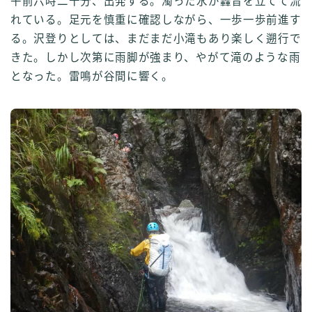
午前六時二十分、出発する。濁った水が轟音を立てて流
れている。足元を慎重に確認しながら、一歩一歩前進す
る。沢登りとしては、まだまだ小滝もあり楽しく遡行で
きた。しかし次第に雨脚が強まり、やがて滝のような雨
となった。雷鳴が谷間に響く。