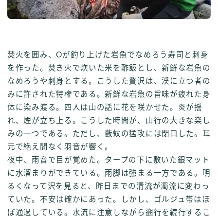
焚火を囲み、Oが釣り上げた岩魚でなめろう寿司と刺身
を作った。焚き火で炊いた米を酢飯とし、新鮮な岩魚の
なめろうや刺身とする。こうした贅沢は、渓に立つ者の
みに許された特権である。新鮮な岩魚の旨味が疲れた身
体に染み渡る。四人は山の話に花を咲かせた。炎が揺
れ、煙が立ち上る。こうした時間が、山行の大きな楽し
みの一つである。ただし、藪蚊の猛攻には閉口した。耳
元で絶え間なく羽音が響く。
夜中、雨音で目が覚めた。タープの下に敷いた銀マット
に水溜まりができている。雨脚は強まる一方である。明
るくなって沢を見ると、昨日までの清流が濁流に変わっ
ていた。不安は確かにあった。しかし、ゴルジュ帯はほ
ぼ通過している。水流に注意しながら遡行を続行するこ