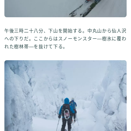
午後三時二十八分、下山を開始する。中丸山から仙人沢
への下りだ。ここからはスノーモンスター—樹氷に覆わ
れた樹林帯—を抜けて下る。