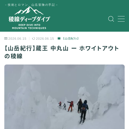
－技術とロマン、山岳冒険の手記－
MENU
HOME
2026.06.15
2026.06.15
【山岳紀行】
【山岳紀行】蔵王 中丸山 ー ホワイトアウト
公式LINE
の稜線
English
Japanese