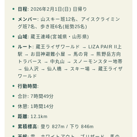
日程
: 2026年2月1日(日) 日帰り
メンバー
: 山スキー班12名、アイスクライミン
グ班7名、歩き班6名(総勢25名)
山域
: 蔵王連峰(宮城県・山形県)
ルート
: 蔵王ライザワールド → LIZA PAIR II上
駅 → お田神避難小屋 → 馬の背 → 熊野岳方向
トラバース → 中丸山 → スノーモンスター地帯
→ 仙人沢 → 仙人橋 → スキー場 → 蔵王ライザ
ワールド
行動時間
:
合計: 7時間49分
休憩: 1時間14分
距離
: 12.1km
累積標高
: 登り 827m / 下り 846m
天候
: 雪、ホワイトアウト、ブリザード。馬の