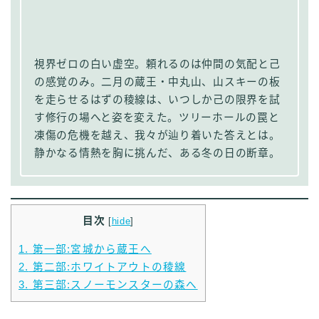
視界ゼロの白い虚空。頼れるのは仲間の気配と己
の感覚のみ。二月の蔵王・中丸山、山スキーの板
を走らせるはずの稜線は、いつしか己の限界を試
す修行の場へと姿を変えた。ツリーホールの罠と
凍傷の危機を越え、我々が辿り着いた答えとは。
静かなる情熱を胸に挑んだ、ある冬の日の断章。
目次
[
hide
]
1.
第一部:宮城から蔵王へ
2.
第二部:ホワイトアウトの稜線
3.
第三部:スノーモンスターの森へ