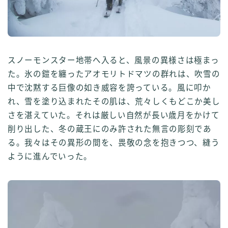
スノーモンスター地帯へ入ると、風景の異様さは極まっ
た。氷の鎧を纏ったアオモリトドマツの群れは、吹雪の
中で沈黙する巨像の如き威容を誇っている。風に叩か
れ、雪を塗り込まれたその肌は、荒々しくもどこか美し
さを湛えていた。それは厳しい自然が長い歳月をかけて
削り出した、冬の蔵王にのみ許された無言の彫刻であ
る。我々はその異形の間を、畏敬の念を抱きつつ、縫う
ように進んでいった。