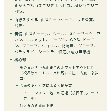
背から中丸山まで視界ほぼゼロ。樹林帯で視界
回復。
山行スタイル
: 山スキー（シールによる登高、
滑降）
装備
: 山スキー一式、シール、スキーブーツ、ワ
カン、ヘルメット、ゴーグル、GPS、ビーコ
ン、プローブ、ショベル、防寒着、グローブ、
バラクラバ、シートラ、特定小電力無線機
核心部
:
馬の背から中丸山までのホワイトアウト区間
（視界数メートル、突如現れる崖・雪庇・急斜
面）
雪面のギャップによる転倒多数
スノーモンスター地帯の通過（視界不良、ツリ
ーホール）
仙人沢の急斜面下降